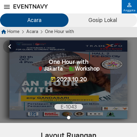
EVENTNAVY
Anggota
Acara
Gosip Lokal
Home
Acara
One Hour with
One Hour with
Jakarta
Workshop
2023.10.20
E-1043
Layout Ruangan