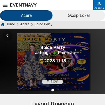
EVENTNAVY
Anggota
Acara
Gosip Lokal
Home
Acara
Spice Party
Spice Party
Jateng
Pameran
2023.11.18
E-1129
Layout Ruangan