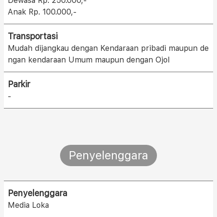
Dewasa Rp. 250.000,-
Anak Rp. 100.000,-
Transportasi
Mudah dijangkau dengan Kendaraan pribadi maupun de
ngan kendaraan Umum maupun dengan Ojol
Parkir
-
Penyelenggara
Penyelenggara
Media Loka