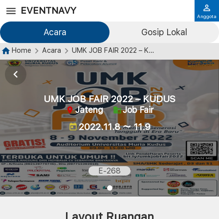
EVENTNAVY
Anggota
Acara
Gosip Lokal
Home
Acara
UMK JOB FAIR 2022 – KUDUS
UMK JOB FAIR 2022 – KUDUS
Jateng
Job Fair
2022.11.8 ～ 11.9
E-268
Layout Ruangan