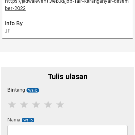
https://jadwalevent.web.id/job-fair-karanganyar-desem
ber-2022
Info By
JF
Tulis ulasan
Bintang
Nama