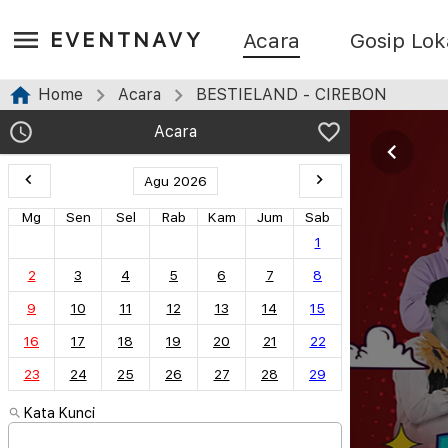
EVENTNAVY
Acara
Gosip Lok
Home
Acara
BESTIELAND - CIREBON
Acara
Agu 2026
Mg
Sen
Sel
Rab
Kam
Jum
Sab
1
2
3
4
5
6
7
8
9
10
11
12
13
14
15
16
17
18
19
20
21
22
23
24
25
26
27
28
29
Kata Kunci