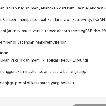
dan jadilah bagian menyenangkan dari kami BestieLandfesti
r Cirebon mempersembahkan Line Up : Fourtwnty, IKSAN
ni journey mu di venue tersediabooth tentangF&B dan life
vember di Lapangan MakoremCirebon
anan
sudah vaksin dan memiliki aplikasi Peduli Lindungi.
 menggunakan masker selama acara berlangsung.
 menjaga protokol kesehatan yang berlaku.