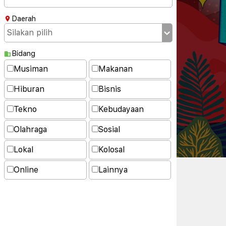
Daerah
Bidang
Musiman
Makanan
Hiburan
Bisnis
Tekno
Kebudayaan
Olahraga
Sosial
Lokal
Kolosal
Online
Lainnya