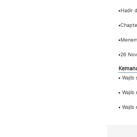
•Hadir 
•Chapte
•Menema
•26 No
Keman
• Wajib 
• Wajib
• Wajib