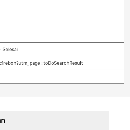
 Selesai
d-cirebon?utm_page=toDoSearchResult
an