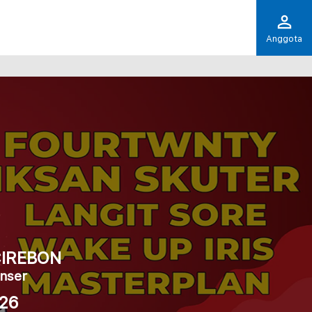
Anggota
CIREBON
nser
.26