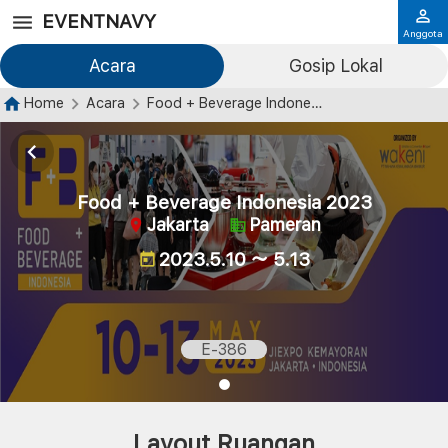
EVENTNAVY
Anggota
Acara
Gosip Lokal
Home
Acara
Food + Beverage Indonesia 2023
Food + Beverage Indonesia 2023
Jakarta
Pameran
2023.5.10 ～ 5.13
E-386
Layout Ruangan