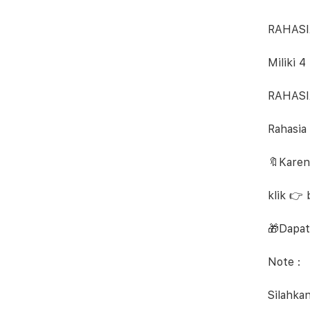
RAHASI
Miliki 
RAHASI
Rahasia
🔖Karen
klik 👉 
🎁Dapat
Note :
Silahka