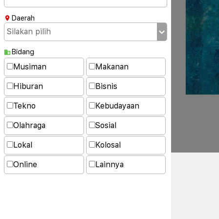
Daerah
Bidang
Musiman
Makanan
Hiburan
Bisnis
Tekno
Kebudayaan
Olahraga
Sosial
Lokal
Kolosal
Online
Lainnya