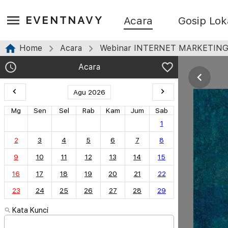
EVENTNAVY
Acara
Gosip Lok
Home
Acara
Webinar INTERNET MARKETIN
Acara
Agu 2026
Mg
Sen
Sel
Rab
Kam
Jum
Sab
1
2
3
4
5
6
7
8
9
10
11
12
13
14
15
16
17
18
19
20
21
22
23
24
25
26
27
28
29
Kata Kunci