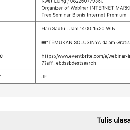
Kwet Liung / 082260779360
Organizer of Webinar INTERNET MA
Free Seminar Bisnis Internet Premium
Hari Sabtu , Jam 14.00-15.30 WIB
🎟*TEMUKAN SOLUSINYA dalam Gratis 
e
https://www.eventbrite.com/e/webinar-
7?aff=ebdssbdestsearch
y
JF
Tulis ulas