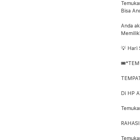
Temukan
Bisa An
Anda ak
Memiliki
💡 Hari
🎟*TEM
TEMPAT
Di HP 
Temuka
RAHASI
Temukan