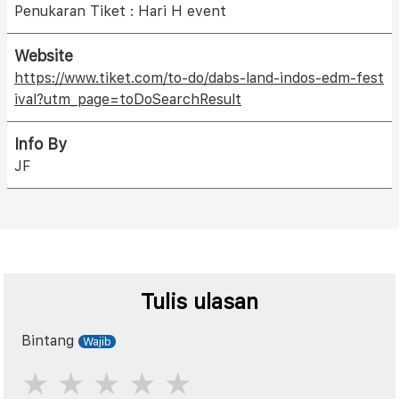
Penukaran Tiket : Hari H event
Website
https://www.tiket.com/to-do/dabs-land-indos-edm-fest
ival?utm_page=toDoSearchResult
Info By
JF
Tulis ulasan
Bintang