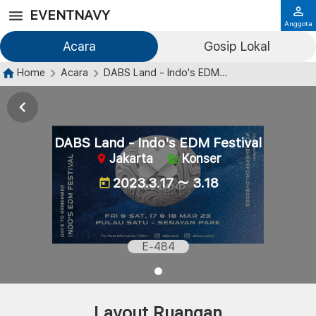
EVENTNAVY
Anggota
Acara
Gosip Lokal
Home
Acara
DABS Land - Indo's EDM Festival
DABS Land - Indo's EDM Festival
Jakarta
Konser
2023.3.17 ～ 3.18
E-484
Layout Ruangan