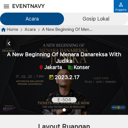
EVENTNAVY
Anggota
Acara
Gosip Lokal
Home
Acara
A New Beginning Of Menara Danareksa With Judika
A New Beginning Of Menara Danareksa With
Judika
Jakarta
Konser
2023.2.17
E-504
Layout Ruangan