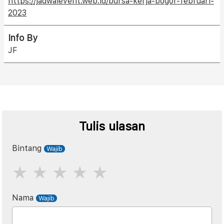
https://jadwalevent.web.id/bursa-kerja-bogor-februari-
2023
Info By
JF
Tulis ulasan
Bintang
Nama