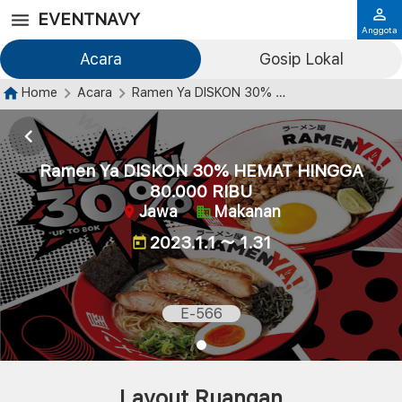
EVENTNAVY
Anggota
Acara
Gosip Lokal
Home
Acara
Ramen Ya DISKON 30% HEMAT HINGGA 80.000 RIBU
Ramen Ya DISKON 30% HEMAT HINGGA
80.000 RIBU
Jawa
Makanan
2023.1.1 ～ 1.31
E-566
Layout Ruangan