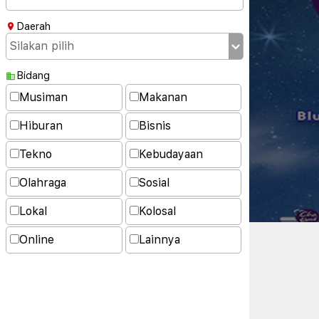
Daerah
Bidang
Musiman
Makanan
Hiburan
Bisnis
Tekno
Kebudayaan
Olahraga
Sosial
Lokal
Kolosal
Online
Lainnya