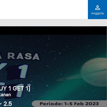
Anggota
Y 1 GET 1]
anan
～ 2.5