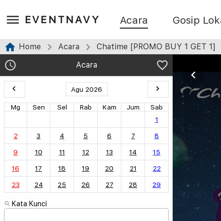
EVENTNAVY
Acara
Gosip Lok
Home
Acara
Chatime [PROMO BUY 1 GET 1]
Acara
Agu 2026
Mg
Sen
Sel
Rab
Kam
Jum
Sab
1
2
3
4
5
6
7
8
9
10
11
12
13
14
15
16
17
18
19
20
21
22
23
24
25
26
27
28
29
Kata Kunci