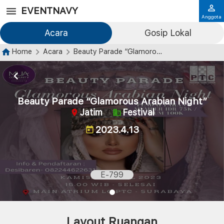
EVENTNAVY
Anggota
Acara
Gosip Lokal
Home
Acara
Beauty Parade “Glamorous Arabian Night”
Beauty Parade “Glamorous Arabian Night”
Jatim
Festival
2023.4.13
E-799
Layout Ruangan