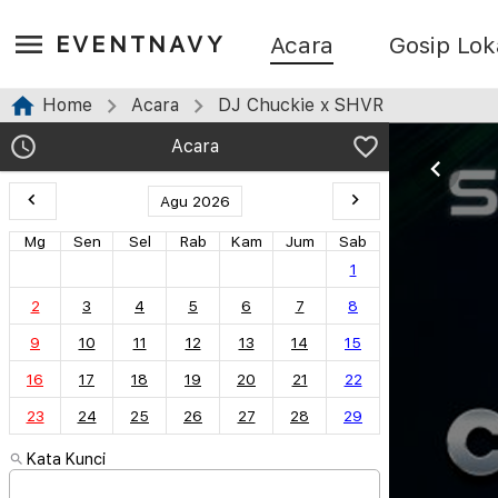
EVENTNAVY
Acara
Gosip Lok
Home
Acara
DJ Chuckie x SHVR
Acara
Agu 2026
Mg
Sen
Sel
Rab
Kam
Jum
Sab
1
2
3
4
5
6
7
8
9
10
11
12
13
14
15
16
17
18
19
20
21
22
23
24
25
26
27
28
29
Kata Kunci