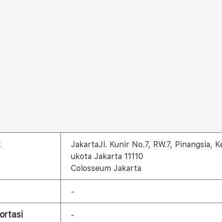
t
JakartaJl. Kunir No.7, RW.7, Pinangsia, 
ukota Jakarta 11110
Colosseum Jakarta
-
ortasi
-