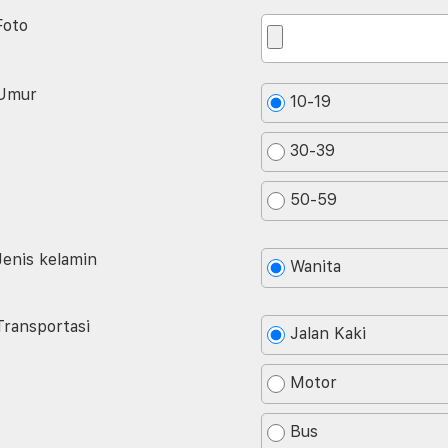
Foto
Umur
10-19
30-39
50-59
Jenis kelamin
Wanita
Transportasi
Jalan Kaki
Motor
Bus