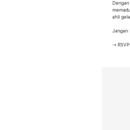
Dengan 
memaduk
ahli ge
Jangan 
⇢ RSVP