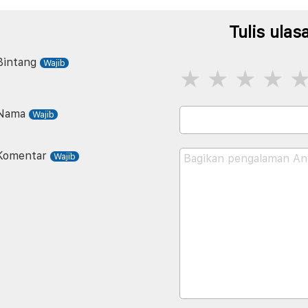
Tulis ulas
Bintang
Nama
Komentar