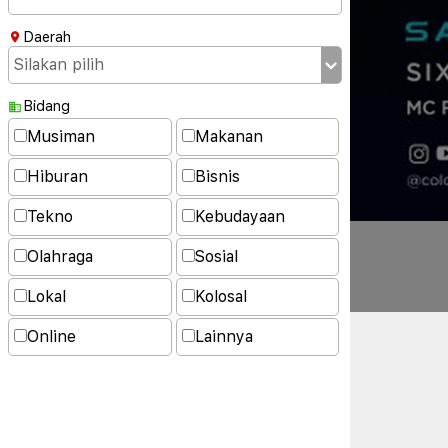
Daerah
Bidang
Musiman
Makanan
Hiburan
Bisnis
Tekno
Kebudayaan
Olahraga
Sosial
Lokal
Kolosal
Online
Lainnya