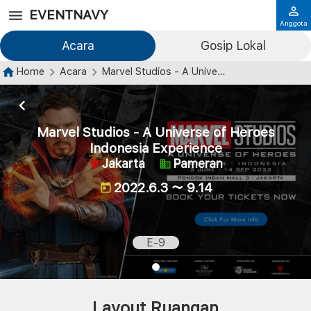
EVENTNAVY
Anggota
Acara
Gosip Lokal
Home
Acara
Marvel Studios - A Universe of Heroes Indonesia Experience
Marvel Studios - A Universe of Heroes
Indonesia Experience
Jakarta
Pameran
2022.6.3 ～ 9.14
E-9
Layout Ruangan