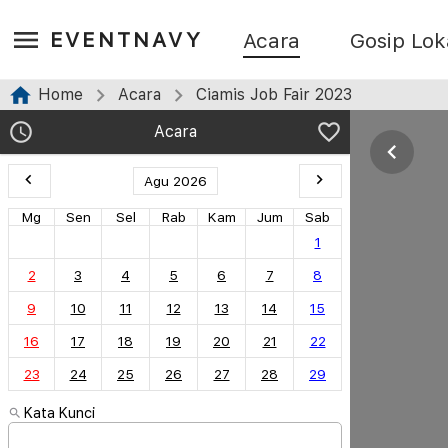
EVENTNAVY
Acara
Gosip Lok
Home
Acara
Ciamis Job Fair 2023
Acara
Agu 2026
Mg
Sen
Sel
Rab
Kam
Jum
Sab
1
2
3
4
5
6
7
8
9
10
11
12
13
14
15
16
17
18
19
20
21
22
23
24
25
26
27
28
29
Kata Kunci