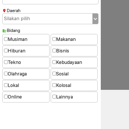
Daerah
Bidang
Musiman
Makanan
Hiburan
Bisnis
Tekno
Kebudayaan
Olahraga
Sosial
Lokal
Kolosal
Online
Lainnya