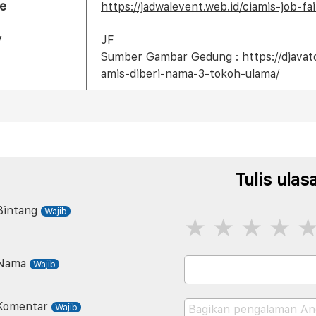
e
https://jadwalevent.web.id/ciamis-job-fa
y
JF
Sumber Gambar Gedung : https://djavat
amis-diberi-nama-3-tokoh-ulama/
Tulis ulas
Bintang
Nama
Komentar