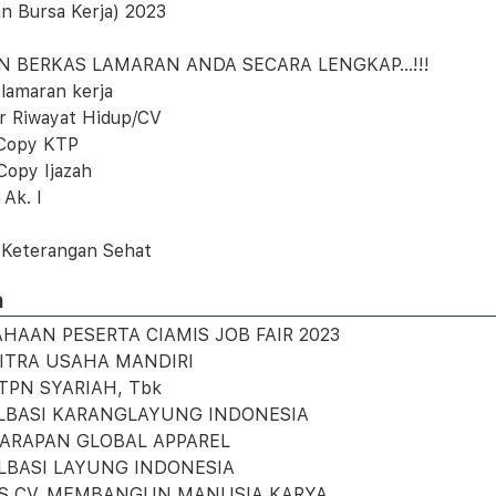
n Bursa Kerja) 2023
N BERKAS LAMARAN ANDA SECARA LENGKAP...!!!
 lamaran kerja
ar Riwayat Hidup/CV
 Copy KTP
Copy Ijazah
 Ak. I
t Keterangan Sehat
n
HAAN PESERTA CIAMIS JOB FAIR 2023
 MITRA USAHA MANDIRI
BTPN SYARIAH, Tbk
 ALBASI KARANGLAYUNG INDONESIA
 HARAPAN GLOBAL APPAREL
 ALBASI LAYUNG INDONESIA
KS CV. MEMBANGUN MANUSIA KARYA