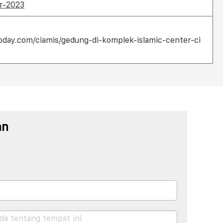
ir-2023
oday.com/ciamis/gedung-di-komplek-islamic-center-ci
an