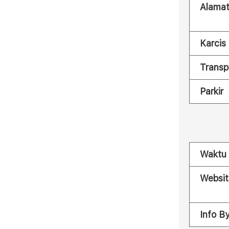
Alama
Karcis
Transp
Parkir
Waktu
Websit
Info B