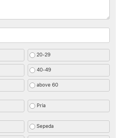
20-29
40-49
above 60
Pria
Sepeda