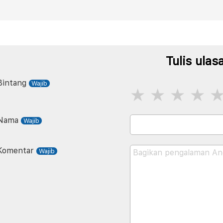
Tulis ulas
Bintang
Nama
Komentar