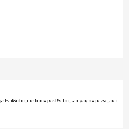
e=jadwal&utm_medium=post&utm_campaign=jadwal_aici