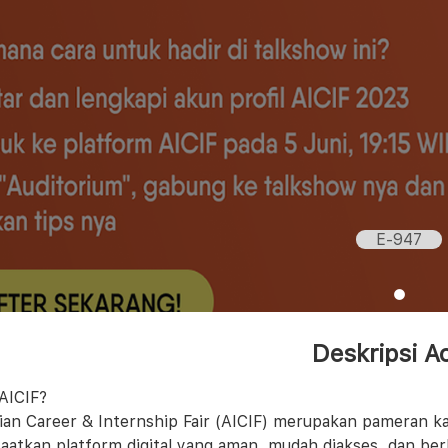
E-947
Deskripsi A
 AICIF?
ian Career & Internship Fair (AICIF) merupakan pameran kar
atkan platform digital yang aman, mudah diakses, dan ber