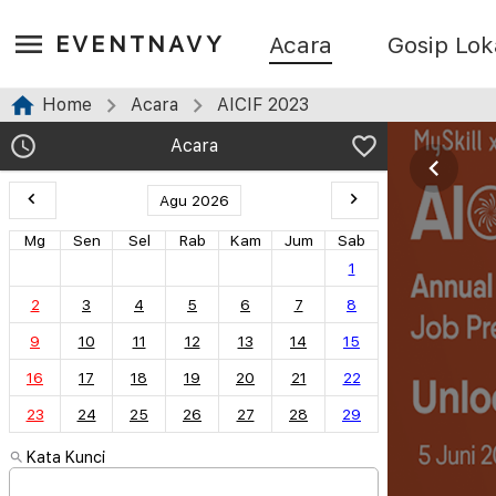
EVENTNAVY
Acara
Gosip Lok
Home
Acara
AICIF 2023
Acara
Agu 2026
Mg
Sen
Sel
Rab
Kam
Jum
Sab
1
2
3
4
5
6
7
8
9
10
11
12
13
14
15
16
17
18
19
20
21
22
23
24
25
26
27
28
29
Kata Kunci