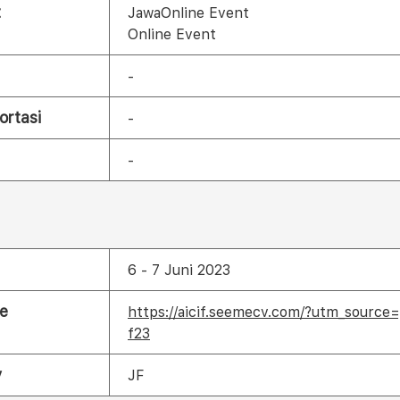
t
JawaOnline Event
Online Event
-
ortasi
-
-
6 - 7 Juni 2023
e
https://aicif.seemecv.com/?utm_sourc
f23
y
JF