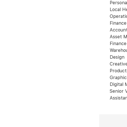
Persona
Local H
Operati
Finance
Account
Asset M
Finance
Warehou
Design
Creativ
Product
Graphic
Digital
Senior 
Assista