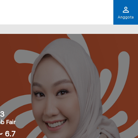
Anggota
23
b Fair
～ 6.7