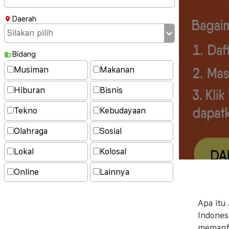
Daerah
Bidang
Musiman
Makanan
Hiburan
Bisnis
Tekno
Kebudayaan
Olahraga
Sosial
Lokal
Kolosal
Online
Lainnya
Apa itu
Indones
memanfa