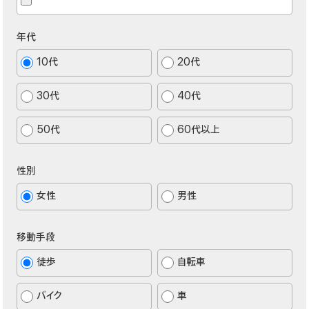
年代
10代
20代
30代
40代
50代
60代以上
性別
女性
男性
移動手段
徒歩
自転車
バイク
車