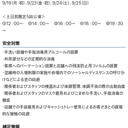
9/19（月・祝）、9/23（金・祝）、9/24（土）、9/25（日）
＜土日祝限定5回公演＞
①12：00～ ②14：00～ ③16：00～ ④18：00～ ⑤19：30
～
安全対策
・手洗い設備や手指消毒用アルコールの設置
・共用部分などの定期的な消毒
・客席へのパーテーション設置と店舗への飛沫防止用フィルムの設置
・混雑時の入場制限の実施や会場内でのソーシャルディスタンスの呼びか
けなどによる密の回避
・関係者およびスタッフの検温および体調管理、体調不良の際の出勤自粛
・関係者およびスタッフのマスク着用およびこまめな手洗い、手指消毒の
徹底
・店舗での手袋着用およびキャッシュトレー使用によるお客さまとの直接
的な接触の回避
補足情報