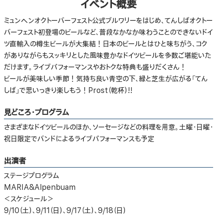
イベント概要
ミュンヘンオクトーバーフェスト公式ブルワリーをはじめ、てんしばオクトー
バーフェスト初登場のビールなど、普段なかなか味わうことのできないドイ
ツ直輸入の樽生ビールが大集結！日本のビールとはひと味ちがう、コク
がありながらもスッキリとした風味豊かなドイツビールを多数ご堪能いた
だけます。ライブパフォーマンスやおトクな特典も盛りだくさん！
ビールが美味しい季節！気持ち良い青空の下、緑と芝生が広がる「てん
しば」で思いっきり楽しもう！Prost（乾杯）!!
見どころ・プログラム
さまざまなドイツビールのほか、ソーセージなどの料理を用意。土曜・日曜・
祝日限定でバンドによるライブパフォーマンスも予定
出演者
ステージプログラム
MARIA&Alpenbuam
＜スケジュール＞
9/10（土）、9/11（日）、9/17（土）、9/18（日）