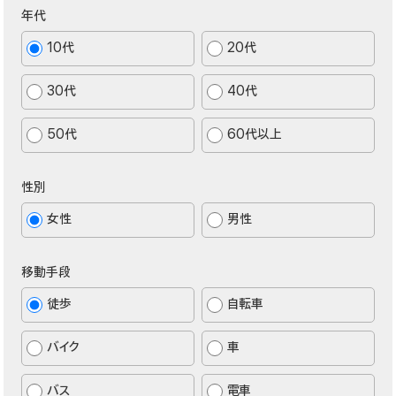
年代
10代
20代
30代
40代
50代
60代以上
性別
女性
男性
移動手段
徒歩
自転車
バイク
車
バス
電車