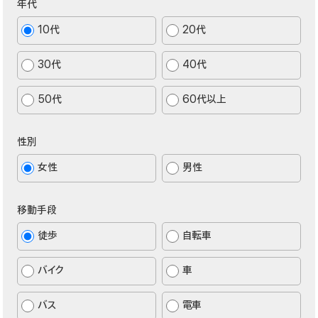
年代
10代
20代
30代
40代
50代
60代以上
性別
女性
男性
移動手段
徒歩
自転車
バイク
車
バス
電車