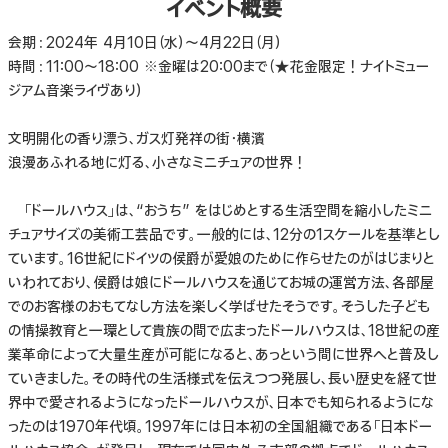
イベント概要
会期：2024年 4月10日（水）〜4月22日（月）
時間：11:00〜18:00 ※金曜は20:00まで（★花金限定！ナイトミュー
ジアム音楽ライヴあり）
文明開化の香り漂う、ガス灯発祥の街・横濱
浪漫あふれる地に灯る、小さなミニチュアの世界！
「ドールハウス」は、“おうち” をはじめとする生活空間を縮小したミニ
チュアサイズの美術工芸品です。一般的には、12分の1スケールを基準とし
ています。16世紀にドイツの侯爵が愛娘のために作らせたのがはじまりと
いわれており、侯爵は娘にドールハウスを通じてお城の運営方法、各部屋
でのお客様のおもてなし方法を楽しく学ばせたそうです。そうした子ども
の情操教育と一環として貴族の間で広まったドールハウスは、18世紀の産
業革命によって大量生産が可能になると、あっという間に世界へと普及し
ていきました。その時代の生活様式を伝えつつ発展し、長い歴史を経て世
界中で愛されるようになったドールハウスが、日本でも知られるようにな
ったのは1970年代頃。1997年には日本初の全国組織である「日本ドー