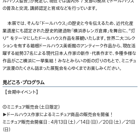
ルハウス協会」が発足し、現在では国内外７支部の拠点でドールハウス
の普及と交流、講師認定と育成などを行っています。
本展では、そんな「ドールハウス」の歴史と今を伝えるため、近代化産
業遺産にも認定された歴史的建造物「横浜赤レンガ倉庫」を舞台に、“灯
り” をテーマにしたドールハウス作品を展観いたします。世界二大コレク
ションを有する箱根ドールハウス美術館のアンティーク作品から、現在活
躍する総勢37名による現代日本人作家の新作・代表作まで、多種多様な
作品がここ横浜に一挙集結！みなとみらいの街の灯りのもとで、ミニチュ
ア浪漫のたくさん詰まった展覧会を心ゆくまでお楽しみください。
見どころ・プログラム
【会期中イベント】
①ミニチュア販売会（土日限定）
▶︎ドールハウス作家によるミニチュア商品の販売会を開催！
ミニチュア販売会開催日：4月13日（土）／14日（日）／20日（土）／21日
（日）