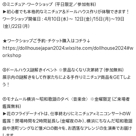
②ミニチュア・ワークショップ （平日限定／参加有料）
▶︎初心者でも本格的なミニチュア＆ドールハウス作りが体験できます！
ワークショップ開催日：4月10日(水）〜 12日(金）/15日(月)〜19日
（金）/22日（月）
★ワークショップご予約・チケット購入はコチラ↓
https://dollhousejapan2024.wixsite.com/dollhouse2024#w
orkshop
③ドールハウス謎解きイベント ※景品なくなり次第終了（参加無料）
展示内の謎解きをして作家たちによる手作りミニチュア商品をGETしよ
う！
④モナムール横浜〜昭和歌謡の夕べ〈音楽会〉※金曜限定（ご来場者
鑑賞無料）
▶︎花のフライデーナイトは、仕事終わりにミニチュア×ミニコンサートのW
鑑賞！閉場時間を2時間延長し（金曜夜のみ）、横浜にちなんだ昭和歌謡
曲や港町ソングなど懐メロの数々を、お洒落なアレンジの生演奏でお届け
します。