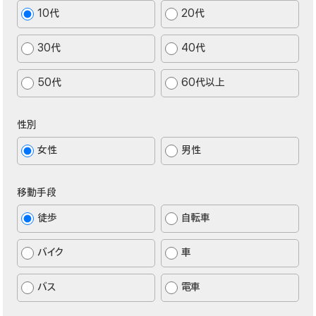
10代
20代
30代
40代
50代
60代以上
性別
女性
男性
移動手段
徒歩
自転車
バイク
車
バス
電車