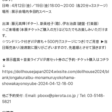
日時：4月12日（金）／19日（金）18:00〜20:00 （各20分×3ステージ）
場所：展示会場内多目的スペース
出演：藤元高輝（ギター）、新美桂子（歌）、伊左治直（鍵盤・打楽器）
※ご来場者（本展チケットご購入の方）はどなたでもお楽しみいただけま
す。
※ワンドリンク付きVIP席も＋500円（1ステージにつき）でご用意 ▶️当
日販売あり（座席数に限りがございますので、先着順とさせて頂きます）
★展示鑑賞＋音楽ライブVIP席セット券のご予約・チケット購入はコチラ
↓
https://dollhousejapan2024.wixsite.com/dollhouse2024/bl
ank/ongakuraibu-monamuruyokohama-
showakayonoyube-2024-04-12-18-00
他ご予約受付：Email: pboxx@pierota.co.jp / Tel: 03-5148-
5821