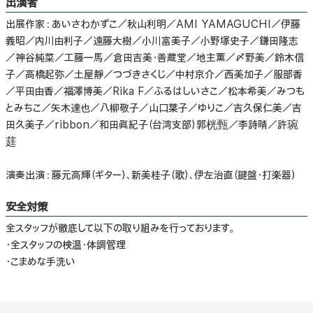
出演者
出展作家：あいさわかずこ／秋山利明／AMI YAMAGUCHI／伊藤
義昭／内川由利子／遠藤大樹／小川富美子／小野塚史子／鎌田隆志
／神谷純菜／工藤一馬／倉田吉美・善蔵堂／地主薫／〆野美／鈴木信
子／高橋起弥／土屋靜／つづきさくじ／中村京介／西美加子／服部香
／平田由香／福澤博美／Rika F／ふるはしいさこ／松本希美／みつも
とみちこ／矢木達也／八柳敬子／山口葉子／ゆりこ／吉久保仁美／吉
田久美子／ribbon／和田眞紀子（台湾支部）郭桄甄／李詩晴／許琬
莛
演奏出演：藤元高輝（ギター）、新美桂子（歌）、伊左治直（鍵盤・打楽器）
安全対策
全スタッフが徹底して以下の取り組みを行っております。
・全スタッフの検温・体調管理
・こまめな手洗い