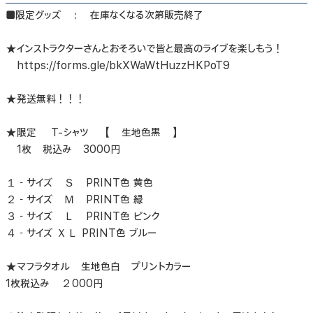
■限定グッズ ： 在庫なくなる次第販売終了
★インストラクターさんとおそろいで皆と最高のライブを楽しもう！
https://forms.gle/bkXWaWtHuzzHKPoT9
★発送無料！！！
★限定 T-シャツ 【 生地色黒 】
1枚 税込み 3000円
１－サイズ Ｓ PRINT色 黄色
２－サイズ Ｍ PRINT色 緑
３－サイズ Ｌ PRINT色 ピンク
４－サイズ ＸＬ PRINT色 ブルー
★マフラタオル 生地色白 プリントカラー
1枚税込み ２000円