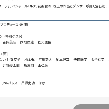
キホーテ』、ベジャール「ルナ」初披露等、珠玉の作品とダンサーが耀く宝石箱！
プロデュース・出演）
ン （特別ゲスト）
 吉岡美佳 厚地康雄 秋元康臣
エ団]
パル：沖香菜子 柄本弾 宮川新大 池本祥真 伝田陽美 金子仁美
 井福俊太郎 鳥海創 山仁尚
オ・アルバレス 昂師吏功 ほか