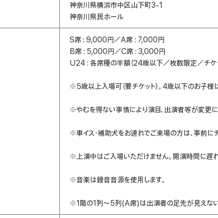
神奈川県横浜市中区山下町3-1
神奈川県民ホール
S席：9,000円／A席：7,000円
B席：5,000円／C席：3,000円
U24：各席種の半額（24歳以下／枚数限定／チケ
※5歳以上入場可（要チケット）。4歳以下のお子様
※やむを得ない事情により演目、出演者等が変更に
※車イス・補助犬をお連れでご来場の方は、事前に
※上演中はご入場いただけません。開演時間に遅れ
※音楽は録音音源を使用します。
※1階の1列～5列(A席)は出演者の足先が見えな