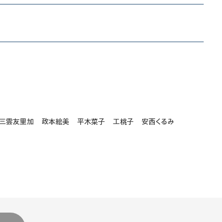
 三雲友里加 政本絵美 平木菜子 工桃子 安西くるみ