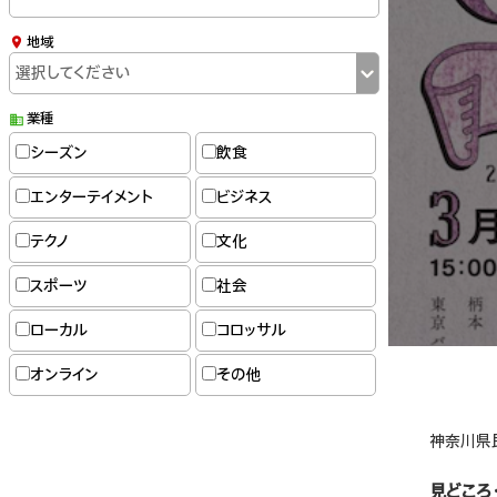
地域
業種
シーズン
飲食
エンターテイメント
ビジネス
テクノ
文化
スポーツ
社会
ローカル
コロッサル
オンライン
その他
神奈川県
見どころ