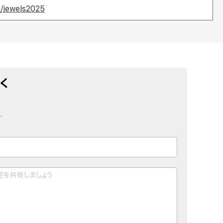
/jewels2025
く