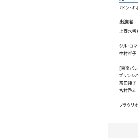
『ドン・
出演者
上野水香（
ジル・ロマ
中村祥子
[東京バレ
プリンシ
富田翔子
宮村啓斗
ブラウリ