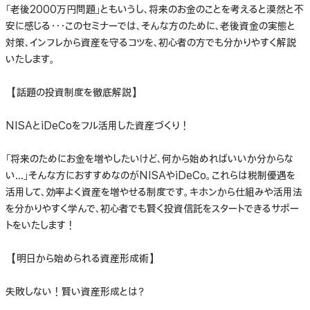
「老後2000万円問題」ともいうし、将来のお金のことを考えると漠然と不
安に感じる・・・このセミナーでは、そんな方のために、老後資金の実態と
対策、インフレから資産を守るコツを、初心者の方でも分かりやすく解説
いたします。
【話題の投資制度を徹底解説​】
NISAとiDeCoをフル活用した資産づくり！​
「将来のためにお金を増やしたいけど、何から始めればいいか分からな
い…」そんな方におすすめなのがNISAやiDeCo。これらは税制優遇を
活用して、効率よく資産を増やせる制度です。キホンから仕組みや活用法
を分かりやすく学んで、初心者でも賢く投資信託をスタートできるサポー
トをいたします！​
【明日から始められる資産形成術​】
失敗しない！賢い資産形成とは？