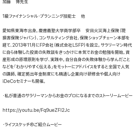
加藤 博先生
1級ファイナンシャル・プランニング技能士 他​
愛知県東海市出身。慶應義塾大学商学部卒 安田火災海上保険（現
損害保険ジャパン）、コンサルティング会社、保険ショップチェーン本部を
経て、2013年11月にFP会社（株式会社LSFP）を設立。サラリーマン時代
に自ら体験した投資の失敗談をきっかけに本気でお金の勉強を開始。資
産形成の原理原則を学び、実践中。自分自身の失敗体験から学んだこと
などを「わかりやすく伝える」をモットーにアドバイスをすると全国で人気
の講師。確定拠出年金制度にも精通し企業向け研修会や個人向け
iDeCoセミナーも開催。​
・私が普通のサラリーマンからお金のプロになるまでのストーリームービー​
https://youtu.be/Fq9ueZFI2Jc ​
​・ライフスケッチⓇご紹介ムービー​