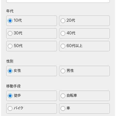
年代
10代
20代
30代
40代
50代
60代以上
性別
女性
男性
移動手段
徒歩
自転車
バイク
車