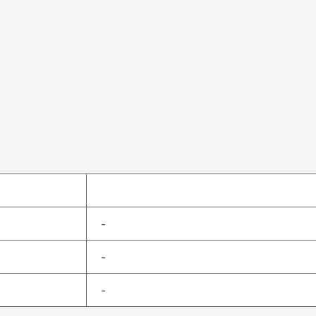
-
-
-