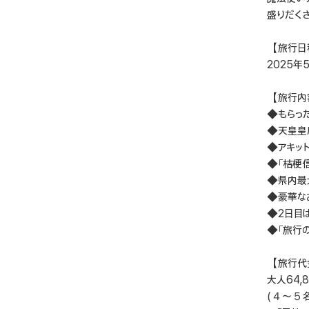
盛りだく
【旅行日
2025年
【旅行内
◆もらっ
◆天皇皇
◆アキッ
◆「桔梗
◆県内最
◆豪華な
◆2日目
◆「旅行の
【旅行代
大人64,8
(４～５