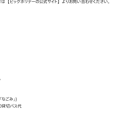
方は【ビッグホリデーの公式サイト】よりお問い合わせください。
。
。
なごみ」)
の貸切バス代