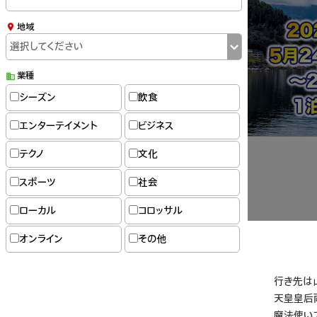
地域
業種
シーズン
飲食
エンターテイメント
ビジネス
テクノ
文化
スポーツ
社会
ローカル
コロッサル
オンライン
その他
行き先は
天皇皇后
魔法使い