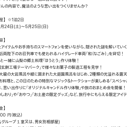
さんの内容で、魔法のような思い出をつくりませんか？
程】※1泊2日
5月24日(土)～5月25日(日)
容】
たアイテムやお手持ちのスマートフォンを使いながら、隠された謎を解いてい
后両陛下のお召列車でも使われるハイグレード車両「和（なごみ）」を貸切！
トと一緒に山梨の郷土料理「ほうとう」作り体験！
信玄餅工場テーマパーク」で様々なお菓子の製造工程を見学！
大級の大岩風呂や緑に囲まれた大庭園風呂をはじめ、2種類の光溢れる露天
お料理と、この日のための特別なマジック&トークショーが楽しめる「スペシャ
は、思い出作りに「オリジナルキャンドル作り体験」や旅のおまとめ会を開催！
しおり」や「おやつ」「お土産の限定グッズ」など、旅行中にもらえる限定アイ
金】
00 円（税込）
名グループ１室又は、男女別相部屋)