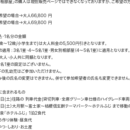
の相部屋」の購入は現在販売ページではできなくなっておりますが、ご希望の
希望の場合→大人66,800 円
希望の場合→大人69,800 円
込・1名分の金額
歳～12歳/小学生まで)は大人料金の5,500円引きとなります。
適用：3名1室・4～5名1室・男女別相部屋（4～5名1室）に適用となります
は大人・小人共に同額となります。
1名1室の設定はございません。
下の乳幼児はご参加いただけません。
み後の氏名の変更はできません。併せて参加希望者の氏名も変更できません
に含まれるもの
4日(土)往路の 列車代金(貸切列車・全席グリーン車仕様のハイグレード車両「
24日(土）大月駅〜富士家～桔梗信玄餅テーマパーク〜ホテルふじ まで移動
泉「ホテルふじ」 1泊2食代
とう作り体験・昼食代
やつ・しおり・お土産