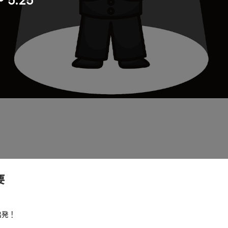
～ 5.25
要
出発！