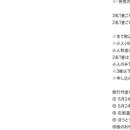
※「男性
3名1室ご
2名1室ご
※全て税
※小人(4
小人料金の
2名1室
小人のみ
※3歳以
※申し込
旅行代金
① 5月2
② 5月
③ 石和温
④ ほう
⑤旅のお