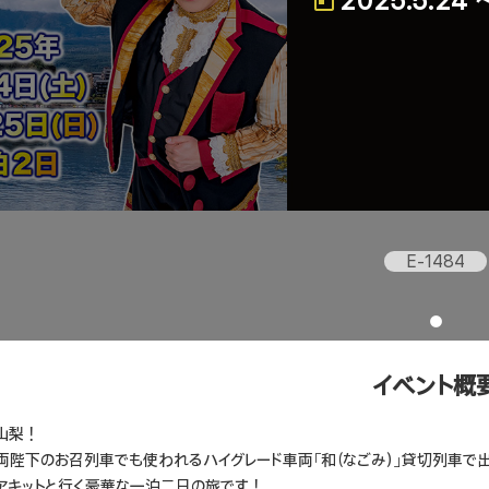
2025.5.24 
E-1484
イベント概
山梨！
両陛下のお召列車でも使われるハイグレード車両「和（なごみ）」貸切列車で
アキットと行く豪華な一泊二日の旅です！