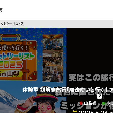
板
2025 in 山梨」
体験型 謎解き旅行「魔法使いと行く！アキ
梨」
山梨県
ト