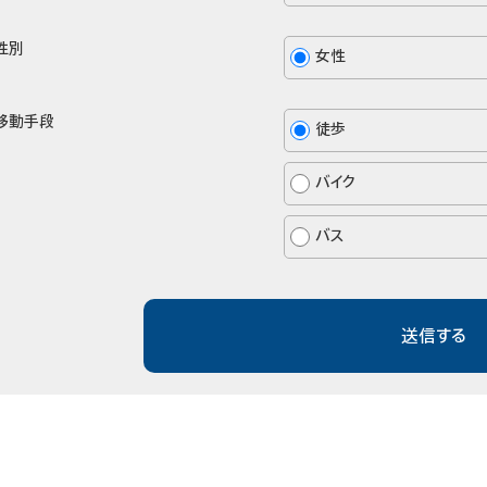
性別
女性
移動手段
徒歩
バイク
バス