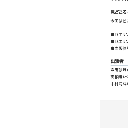
見どころ
今回はピ
●D.エリ
●D.エリ
●壷阪健
出演者
壷阪健登（
高橋陸（ベ
中村海斗（