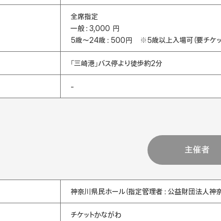
全席指定
一般：3,000 円
5歳〜24歳：500円 ※5歳以上入場可（要チケッ
「三崎港」バス停より徒歩約2分
-
主催者
神奈川県民ホール（指定管理者：公益財団法人神
チケットかながわ