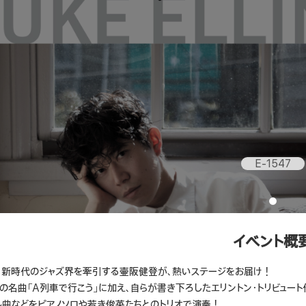
E-1547
イベント概
、新時代のジャズ界を牽引する壷阪健登が、熱いステージをお届け！
の名曲「A列車で行こう」に加え、自らが書き下ろしたエリントン・トリビュート
ル曲などをピアノソロや若き俊英たちとのトリオで演奏！