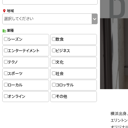
地域
業種
シーズン
飲食
エンターテイメント
ビジネス
テクノ
文化
スポーツ
社会
ローカル
コロッサル
オンライン
その他
横浜出身
エリントン
オリジナ