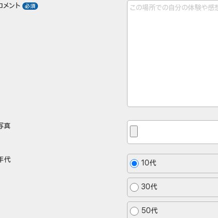
コメント
写真
年代
10代
30代
50代