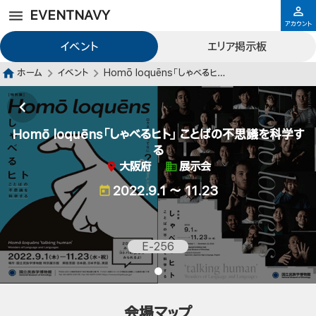
EVENTNAVY
アカウント
イベント
エリア掲示板
ホーム
イベント
Homō loquēns「しゃべるヒト」 ことばの不思議を科学する
Homō loquēns「しゃべるヒト」 ことばの不思議を科学す
る
大阪府
展示会
2022.9.1 ～ 11.23
E-256
会場マップ