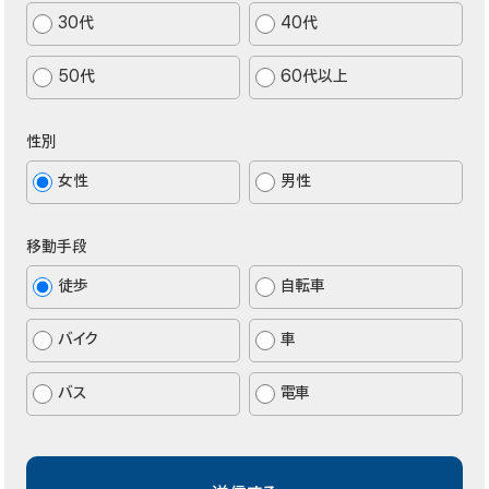
30代
40代
50代
60代以上
性別
女性
男性
移動手段
徒歩
自転車
バイク
車
バス
電車